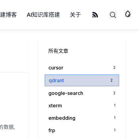
S自建博客
AI知识库搭建
关于
所有文章
cursor
2
qdrant
2
google-search
2
xterm
1
embedding
1
高的数据,
frp
1