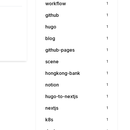
workflow
1
github
1
hugo
1
blog
1
github-pages
1
scene
1
hongkong-bank
1
notion
1
hugo-to-nextjs
1
nextjs
1
k8s
1