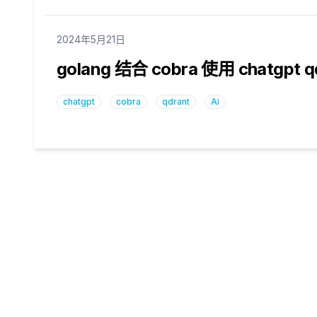
Published on
2024年5月21日
golang 结合 cobra 使用 chatgpt q
chatgpt
cobra
qdrant
Ai